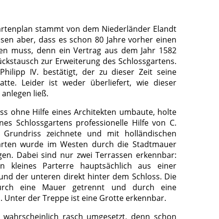
artenplan stammt von dem Niederländer Elandt
sen aber, dass es schon 80 Jahre vorher einen
en muss, denn ein Vertrag aus dem Jahr 1582
ckstausch zur Erweiterung des Schlossgartens.
ilipp IV. bestätigt, der zu dieser Zeit seine
tte. Leider ist weder überliefert, wie dieser
anlegen ließ.
oss ohne Hilfe eines Architekten umbaute, holte
es Schlossgartens professionelle Hilfe von C.
 Grundriss zeichnete und mit holländischen
arten wurde im Westen durch die Stadtmauer
en. Dabei sind nur zwei Terrassen erkennbar:
n kleines Parterre hauptsächlich aus einer
nd der unteren direkt hinter dem Schloss. Die
urch eine Mauer getrennt und durch eine
 Unter der Treppe ist eine Grotte erkennbar.
 wahrscheinlich rasch umgesetzt, denn schon