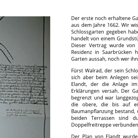
Der erste noch erhaltene G
aus dem Jahre 1662. Wir wis
Schlossgarten gegeben hab
handelt von einem Grundstü
Dieser Vertrag wurde von Ph
Residenz in Saarbrücken ha
Garten aussah, noch wer ihn 
Fürst Walrad, der sein Schl
sich aber beim Anlegen sein
Elandt, der die Anlage im
Erklärungen versah. Der G
begrenzt und war langgezog
die obere, die bis auf ei
Baumanpflanzung bestand, u
beiden Terrassen sind d
Doppelfreitreppe verbunden.
Der Plan von Elandt wurde