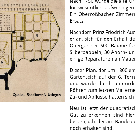
Nach 1750 wurde die alte Ora
für wesentlich aufwendigere
Ein Oberroßbacher Zimmerme
Ersatz.
Nachdem Prinz Friedrich Aug
er an, sich für den Erhalt d
Obergärtner 600 Bäume für
Silberpappeln, 30 Ahorn- 
einige Reparaturen an Mauer
Dieser Plan, der um 1800 en
Gartenteich auf der 6. Te
und wurde durch unterirdi
Röhren zum letzten Mal erne
Zu- und Abflüsse hatten sic
Neu ist jetzt der quadratis
Gut zu erkennen sind hier
beiden, d.h. der am Rande de
noch erhalten sind.