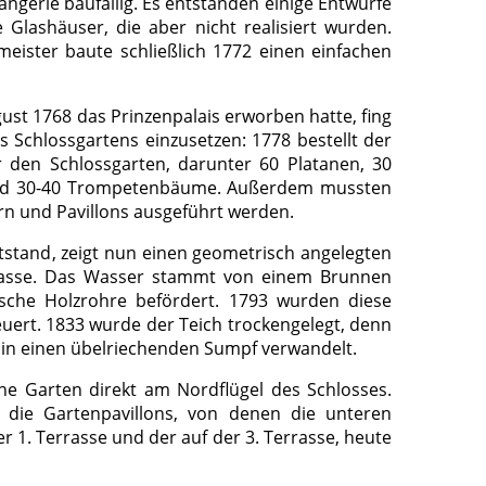
ngerie baufällig. Es entstanden einige Entwürfe
 Glashäuser, die aber nicht realisiert wurden.
ister baute schließlich 1772 einen einfachen
ust 1768 das Prinzenpalais erworben hatte, fing
es Schlossgartens einzusetzen: 1778 bestellt der
 den Schlossgarten, darunter 60 Platanen, 30
und 30-40 Trompetenbäume. Außerdem mussten
n und Pavillons ausgeführt werden.
tstand, zeigt nun einen geometrisch angelegten
rrasse. Das Wasser stammt von einem Brunnen
sche Holzrohre befördert. 1793 wurden diese
uert. 1833 wurde der Teich trockengelegt, denn
h in einen übelriechenden Sumpf verwandelt.
che Garten direkt am Nordflügel des Schlosses.
 die Gartenpavillons, von denen die unteren
r 1. Terrasse und der auf der 3. Terrasse, heute