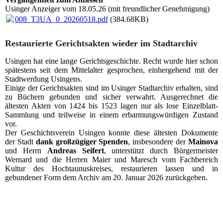
Usinger Anzeiger vom 18.05.26 (mit freundlicher Genehmigung)
008_T3UA_0_20260518.pdf
(384.68KB)
Restaurierte Gerichtsakten wieder im Stadtarchiv
Usingen hat eine lange Gerichtsgeschichte. Recht wurde hier schon
spätestens seit dem Mittelalter gesprochen, einhergehend mit der
Stadtwerdung Usingens.
Einige der Gerichtsakten sind im Usinger Stadtarchiv erhalten, sind
zu Büchern gebunden und sicher verwahrt. Ausgerechnet die
ältesten Akten von 1424 bis 1523 lagen nur als lose Einzelblatt-
Sammlung und teilweise in einem erbarmungswürdigen Zustand
vor.
Der Geschichtsverein Usingen konnte diese ältesten Dokumente
der Stadt
dank großzügiger Spenden
, insbesondere der
Mainova
und Herrn
Andreas Seifert
, unterstützt durch Bürgermeister
Wernard und die Herren Maier und Maresch vom Fachbereich
Kultur des Hochtaunuskreises, restaurieren lassen und in
gebundener Form dem Archiv am 20. Januar 2026 zurückgeben.